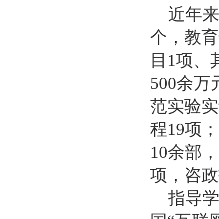
近年
个，教育
目
1项、
500余万
范实验实
程19项
10余部
项，咨政
指导