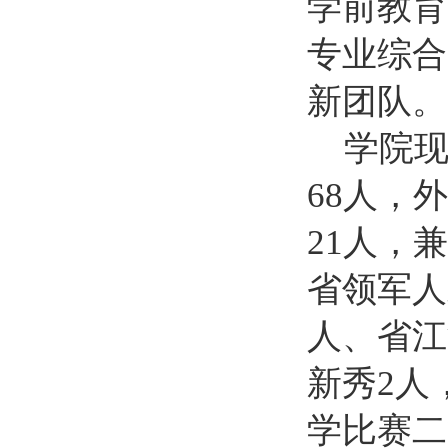
学前教育
专业综合
新团队。
学院
68
人
，
外
21
人
，
兼
省领军人
人
、
省江
新秀2
人
学比赛
二