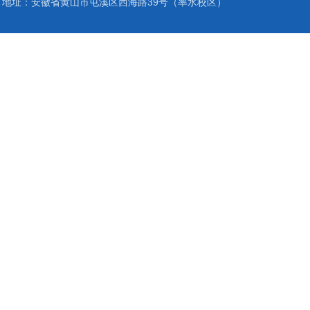
地址：安徽省黄山市屯溪区西海路39号（率水校区）