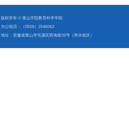
版权所有 ©️ 黄山学院教育科学学院
办公电话：（0559）2546062
地址：安徽省黄山市屯溪区西海路39号（率水校区）